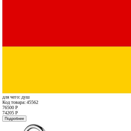
для чего:
душ
Код товара: 45562
76500 Р
74205 Р
Подробнее