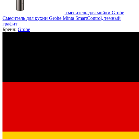
смеситель для мойки Grohe
Смеситель для кухни Grohe Minta SmartControl, темный
графит
Бренд:
Grohe