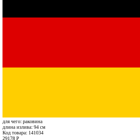
для чего:
раковина
длина излива:
94 см
Код товара: 141034
29178 Р