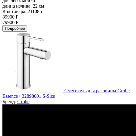
для чего:
мойка
длина излива:
22 см
Код товара: 211085
89900 Р
79900 Р
Подробнее
Смеситель для раковины Grohe
Essence+ 32898001 S-Size
Бренд:
Grohe