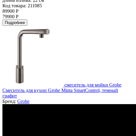
длина излива:
22 см
Код товара: 211085
89900 Р
79900 Р
Подробнее
смеситель для мойки Grohe
Смеситель для кухни Grohe Minta SmartControl, темный
графит
Бренд:
Grohe