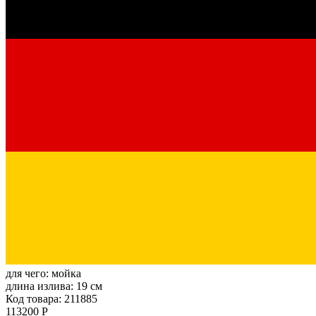
для чего:
мойка
длина излива:
19 см
Код товара: 211885
113200 Р