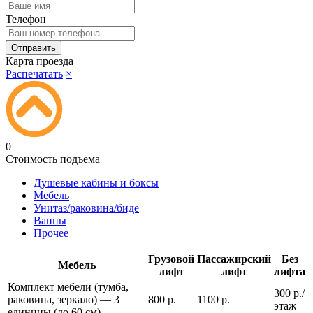
Телефон
Карта проезда
Распечатать
×
0
Стоимость подъема
Душевые кабины и боксы
Мебель
Унитаз/раковина/биде
Ванны
Прочее
Грузовой
Пассажирский
Без
Мебель
лифт
лифт
лифта
Комплект мебели (тумба,
300 р./
раковина, зеркало) — 3
800 р.
1100 р.
этаж
единицы (до 60 см)