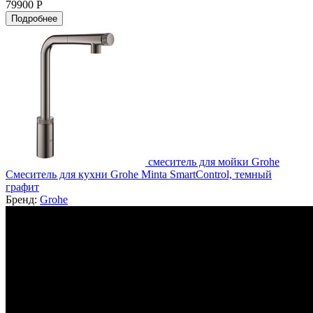
79900 Р
Подробнее
смеситель для мойки Grohe
Смеситель для кухни Grohe Minta SmartControl, темный
графит
Бренд:
Grohe