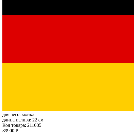
для чего:
мойка
длина излива:
22 см
Код товара: 211085
89900 Р