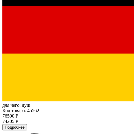
для чего:
душ
Код товара: 45562
76500 Р
74205 Р
Подробнее