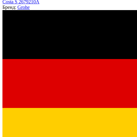
Costa S 2679210A
Бренд:
Grohe