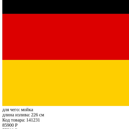
для чего:
мойка
длина излива:
226 см
Код товара: 141231
85900 Р