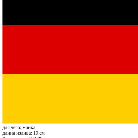
для чего:
мойка
длина излива:
19 см