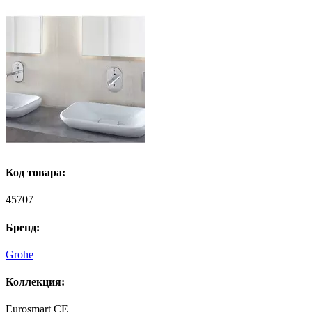
Код товара:
45707
Бренд:
Grohe
Коллекция:
Eurosmart CE