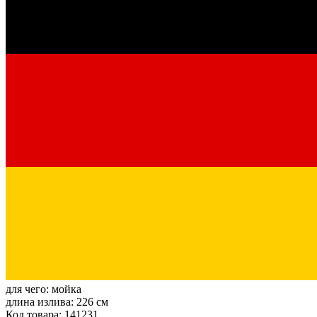
для чего:
мойка
длина излива:
226 см
Код товара: 141231