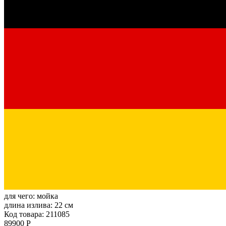
для чего:
мойка
длина излива:
22 см
Код товара: 211085
89900 Р