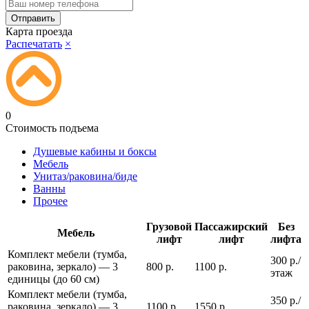
Карта проезда
Распечатать
×
0
Стоимость подъема
Душевые кабины и боксы
Мебель
Унитаз/раковина/биде
Ванны
Прочее
Грузовой
Пассажирский
Без
Мебель
лифт
лифт
лифта
Комплект мебели (тумба,
300 р./
раковина, зеркало) — 3
800 р.
1100 р.
этаж
единицы (до 60 см)
Комплект мебели (тумба,
350 р./
раковина, зеркало) — 3
1100 р.
1550 р.