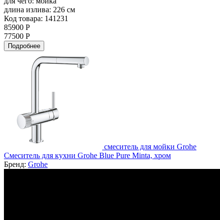
для чего:
мойка
длина излива:
226 см
Код товара: 141231
85900 Р
77500 Р
Подробнее
смеситель для мойки Grohe
Смеситель для кухни Grohe Blue Pure Minta, хром
Бренд:
Grohe