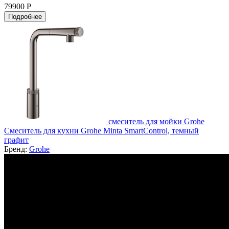
79900 Р
Подробнее
смеситель для мойки Grohe
Смеситель для кухни Grohe Minta SmartControl, темный
графит
Бренд:
Grohe