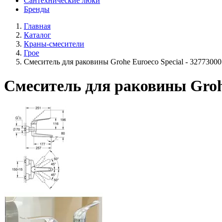
Сантехнические люки
Бренды
Главная
Каталог
Краны-смесители
Грое
Смеситель для раковины Grohe Euroeco Speсial - 32773000
Смеситель для раковины Grohe