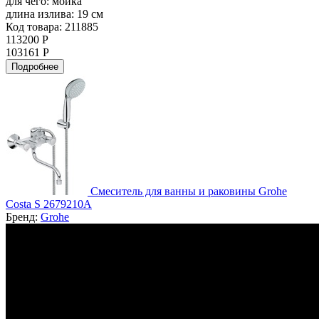
для чего:
мойка
длина излива:
19 см
Код товара: 211885
113200 Р
103161 Р
Подробнее
Смеситель для ванны и раковины Grohe
Costa S 2679210A
Бренд:
Grohe