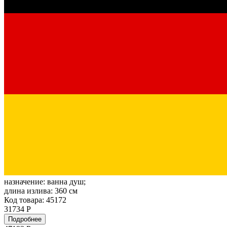
назначение:
ванна душ;
длина излива:
360 см
Код товара: 45172
31734 Р
Подробнее