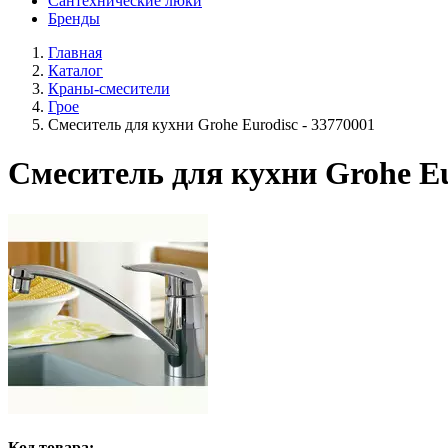
Сантехнические люки
Бренды
Главная
Каталог
Краны-смесители
Грое
Смеситель для кухни Grohe Eurodisc - 33770001
Смеситель для кухни Grohe Eu
Код товара: