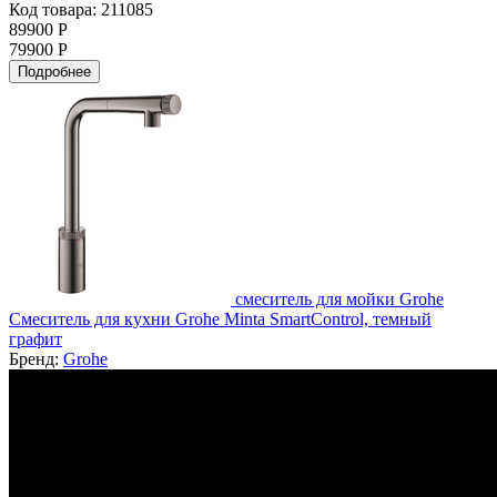
Код товара: 211085
89900 Р
79900 Р
Подробнее
смеситель для мойки Grohe
Смеситель для кухни Grohe Minta SmartControl, темный
графит
Бренд:
Grohe