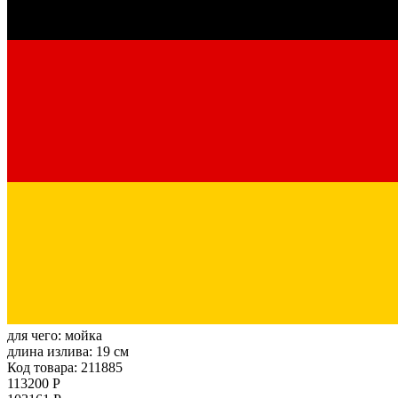
для чего:
мойка
длина излива:
19 см
Код товара: 211885
113200 Р