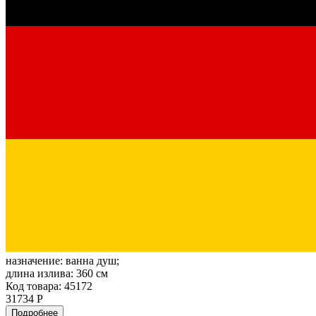
назначение:
ванна душ;
длина излива:
360 см
Код товара: 45172
31734 Р
Подробнее