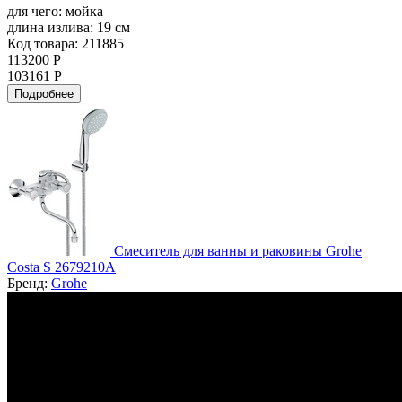
для чего:
мойка
длина излива:
19 см
Код товара: 211885
113200 Р
103161 Р
Подробнее
Смеситель для ванны и раковины Grohe
Costa S 2679210A
Бренд:
Grohe