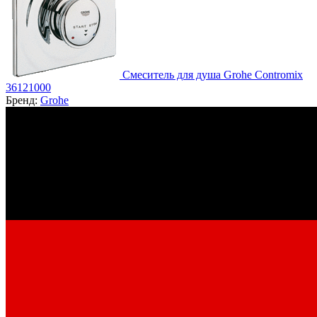
Смеситель для душа Grohe Contromix
36121000
Бренд:
Grohe