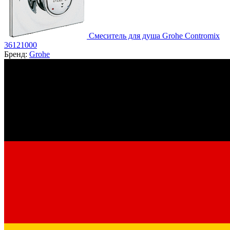
Смеситель для душа Grohe Contromix
36121000
Бренд:
Grohe