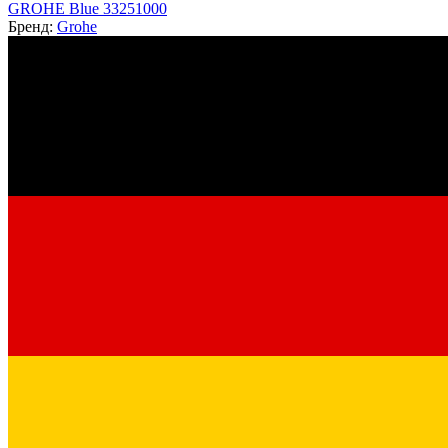
GROHE Blue 33251000
Бренд:
Grohe