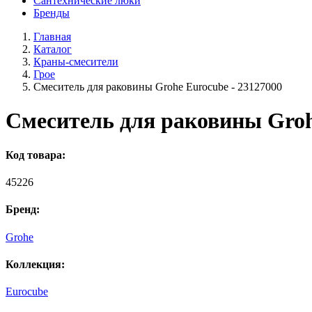
Сантехнические люки
Бренды
Главная
Каталог
Краны-смесители
Грое
Смеситель для раковины Grohe Eurocube - 23127000
Смеситель для раковины Groh
Код товара:
45226
Бренд:
Grohe
Коллекция:
Eurocube