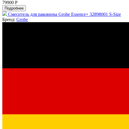
79900 Р
Подробнее
Смеситель для раковины Grohe Essence+ 32898001 S-Size
Бренд:
Grohe