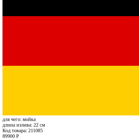
для чего:
мойка
длина излива:
22 см
Код товара: 211085
89900 Р