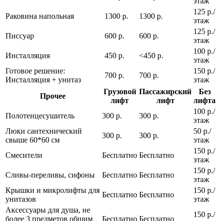
этаж
125 р./
Раковина напольная
1300 р.
1300 р.
этаж
125 р./
Писсуар
600 р.
600 р.
этаж
100 р./
Инсталляция
450 р.
<450 р.
этаж
Готовое решение:
150 р./
700 р.
700 р.
Инсталляция + унитаз
этаж
Грузовой
Пассажирский
Без
Прочее
лифт
лифт
лифта
100 р./
Полотенцесушитель
300 р.
300 р.
этаж
Люки сантехнический
50 р./
300 р.
300 р.
свыше 60*60 см
этаж
150 р./
Смесители
Бесплатно
Бесплатно
этаж
150 р./
Сливы-переливы, сифоны
Бесплатно
Бесплатно
этаж
Крышки и микролифты для
150 р./
Бесплатно
Бесплатно
унитазов
этаж
Аксессуары для душа, не
150 р./
более 3 предметов общим
Бесплатно
Бесплатно