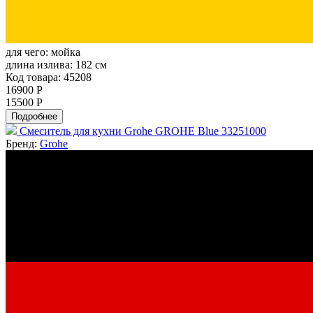
для чего:
мойка
длина излива:
182 см
Код товара: 45208
16900 Р
15500 Р
Подробнее
Смеситель для кухни Grohe GROHE Blue 33251000
Бренд:
Grohe