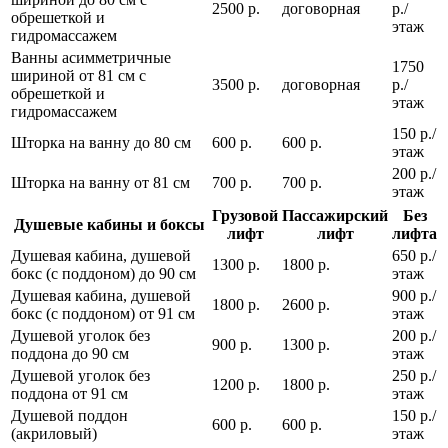
2500 р.
договорная
р./
обрешеткой и
этаж
гидромассажем
Ванны асимметричные
1750
шириной от 81 см с
3500 р.
договорная
р./
обрешеткой и
этаж
гидромассажем
150 р./
Шторка на ванну до 80 см
600 р.
600 р.
этаж
200 р./
Шторка на ванну от 81 см
700 р.
700 р.
этаж
Грузовой
Пассажирский
Без
Душевые кабины и боксы
лифт
лифт
лифта
Душевая кабина, душевой
650 р./
1300 р.
1800 р.
бокс (с поддоном) до 90 см
этаж
Душевая кабина, душевой
900 р./
1800 р.
2600 р.
бокс (с поддоном) от 91 см
этаж
Душевой уголок без
200 р./
900 р.
1300 р.
поддона до 90 см
этаж
Душевой уголок без
250 р./
1200 р.
1800 р.
поддона от 91 см
этаж
Душевой поддон
150 р./
600 р.
600 р.
(акриловый)
этаж