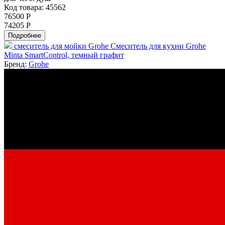
Код товара: 45562
76500 Р
74205 Р
Подробнее
смеситель для мойки Grohe Смеситель для кухни Grohe
Minta SmartControl, темный графит
Бренд:
Grohe