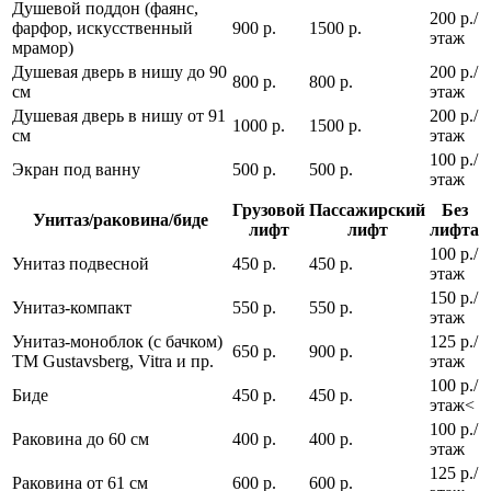
Душевой поддон (фаянс,
200 р./
фарфор, искусственный
900 р.
1500 р.
этаж
мрамор)
Душевая дверь в нишу до 90
200 р./
800 р.
800 р.
см
этаж
Душевая дверь в нишу от 91
200 р./
1000 р.
1500 р.
см
этаж
100 р./
Экран под ванну
500 р.
500 р.
этаж
Грузовой
Пассажирский
Без
Унитаз/раковина/биде
лифт
лифт
лифта
100 р./
Унитаз подвесной
450 р.
450 р.
этаж
150 р./
Унитаз-компакт
550 р.
550 р.
этаж
Унитаз-моноблок (с бачком)
125 р./
650 р.
900 р.
ТМ Gustavsberg, Vitra и пр.
этаж
100 р./
Биде
450 р.
450 р.
этаж<
100 р./
Раковина до 60 см
400 р.
400 р.
этаж
125 р./
Раковина от 61 см
600 р.
600 р.