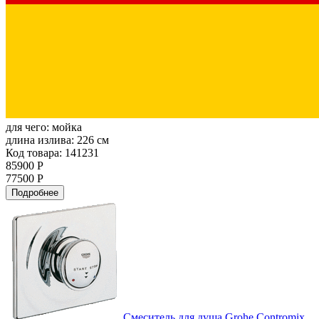
для чего:
мойка
длина излива:
226 см
Код товара: 141231
85900 Р
77500 Р
Подробнее
Смеситель для душа Grohe Contromix