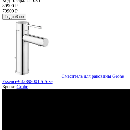
Код товара: 211085
89900 Р
79900 Р
Подробнее
Смеситель для раковины Grohe
Essence+ 32898001 S-Size
Бренд:
Grohe