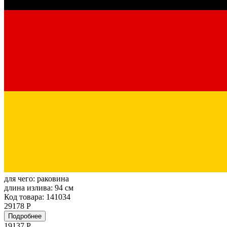
для чего:
раковина
длина излива:
94 см
Код товара: 141034
29178 Р
Подробнее
19137
Р