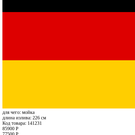
для чего:
мойка
длина излива:
226 см
Код товара: 141231
85900 Р
77500 Р