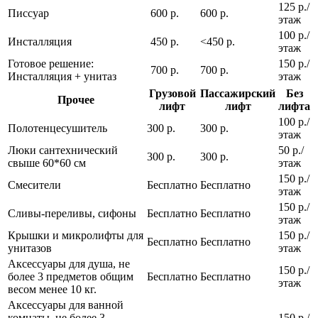
125 р./
Писсуар
600 р.
600 р.
этаж
100 р./
Инсталляция
450 р.
<450 р.
этаж
Готовое решение:
150 р./
700 р.
700 р.
Инсталляция + унитаз
этаж
Грузовой
Пассажирский
Без
Прочее
лифт
лифт
лифта
100 р./
Полотенцесушитель
300 р.
300 р.
этаж
Люки сантехнический
50 р./
300 р.
300 р.
свыше 60*60 см
этаж
150 р./
Смесители
Бесплатно
Бесплатно
этаж
150 р./
Сливы-переливы, сифоны
Бесплатно
Бесплатно
этаж
Крышки и микролифты для
150 р./
Бесплатно
Бесплатно
унитазов
этаж
Аксессуары для душа, не
150 р./
более 3 предметов общим
Бесплатно
Бесплатно
этаж
весом менее 10 кг.
Аксессуары для ванной
комнаты, не более 3
150 р./