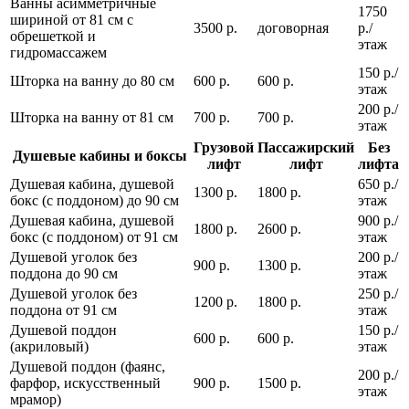
Ванны асимметричные
1750
шириной от 81 см с
3500 р.
договорная
р./
обрешеткой и
этаж
гидромассажем
150 р./
Шторка на ванну до 80 см
600 р.
600 р.
этаж
200 р./
Шторка на ванну от 81 см
700 р.
700 р.
этаж
Грузовой
Пассажирский
Без
Душевые кабины и боксы
лифт
лифт
лифта
Душевая кабина, душевой
650 р./
1300 р.
1800 р.
бокс (с поддоном) до 90 см
этаж
Душевая кабина, душевой
900 р./
1800 р.
2600 р.
бокс (с поддоном) от 91 см
этаж
Душевой уголок без
200 р./
900 р.
1300 р.
поддона до 90 см
этаж
Душевой уголок без
250 р./
1200 р.
1800 р.
поддона от 91 см
этаж
Душевой поддон
150 р./
600 р.
600 р.
(акриловый)
этаж
Душевой поддон (фаянс,
200 р./
фарфор, искусственный
900 р.
1500 р.
этаж
мрамор)