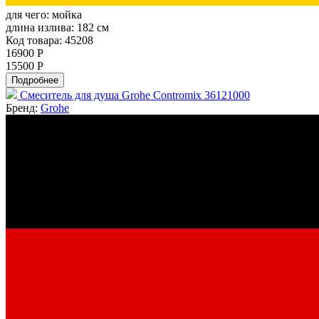
для чего:
мойка
длина излива:
182 см
Код товара: 45208
16900 Р
15500 Р
Подробнее
Смеситель для душа Grohe Contromix 36121000
Бренд:
Grohe