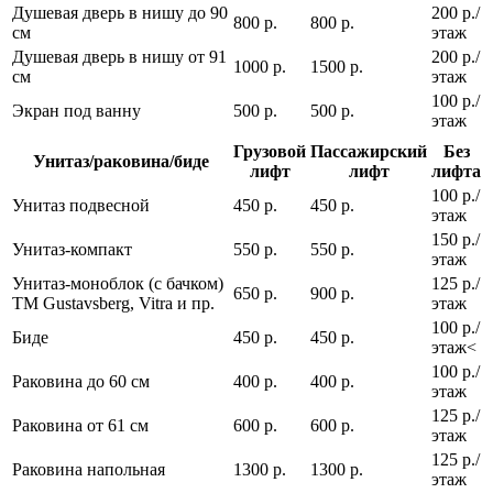
Душевая дверь в нишу до 90
200 р./
800 р.
800 р.
см
этаж
Душевая дверь в нишу от 91
200 р./
1000 р.
1500 р.
см
этаж
100 р./
Экран под ванну
500 р.
500 р.
этаж
Грузовой
Пассажирский
Без
Унитаз/раковина/биде
лифт
лифт
лифта
100 р./
Унитаз подвесной
450 р.
450 р.
этаж
150 р./
Унитаз-компакт
550 р.
550 р.
этаж
Унитаз-моноблок (с бачком)
125 р./
650 р.
900 р.
ТМ Gustavsberg, Vitra и пр.
этаж
100 р./
Биде
450 р.
450 р.
этаж<
100 р./
Раковина до 60 см
400 р.
400 р.
этаж
125 р./
Раковина от 61 см
600 р.
600 р.
этаж
125 р./
Раковина напольная
1300 р.
1300 р.
этаж