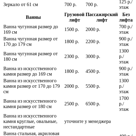
125 р./
Зеркало от 61 см
700 р.
700 р.
этаж
Грузовой
Пассажирский
Без
Ванны
лифт
лифт
лифта
Ванна чугунная размер до
700 р./
1500 р.
2000 р.
169 см
этаж
Ванна чугунная размер от
900 р./
1800 р.
2200 р.
170 до 179 см
этаж
1300
Ванна чугунная размер от
2300 р.
3000 р.
р./
180 см
этаж
Ванна из искусственного
900 р./
1800 р.
4500 р.
камня размер до 169 см
этаж
Ванна из искусственного
1300
камня размер от 170 до 179
2000 р.
5500 р.
р./
см
этаж
1700
Ванна из искусственного
2500 р.
6500 р.
р./
камня размер от 180 см
этаж
Ванна из искусственного
камня круглые, овальные,
уточните у менеджера
нестандартные
Ванна стальная, акриловая