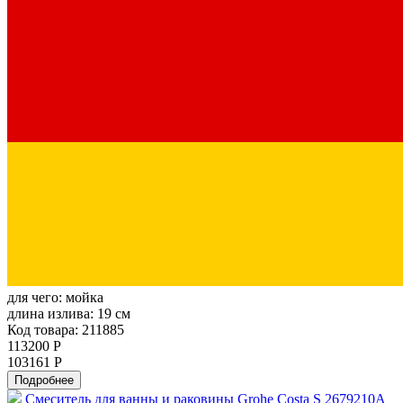
для чего:
мойка
длина излива:
19 см
Код товара: 211885
113200 Р
103161 Р
Подробнее
Смеситель для ванны и раковины Grohe Costa S 2679210A