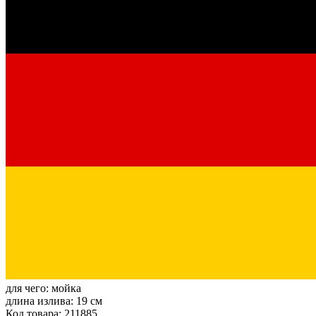
для чего:
мойка
длина излива:
19 см
Код товара: 211885