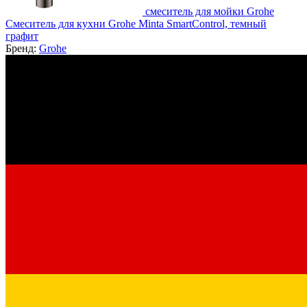
смеситель для мойки Grohe
Смеситель для кухни Grohe Minta SmartControl, темный
графит
Бренд:
Grohe