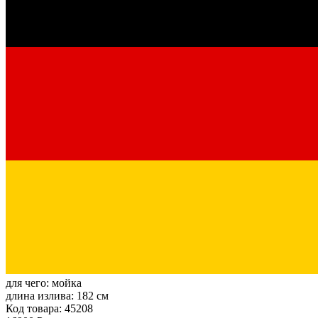
для чего:
мойка
длина излива:
182 см
Код товара: 45208