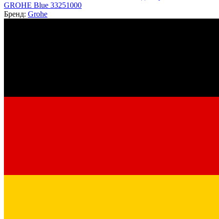
GROHE Blue 33251000
Бренд:
Grohe