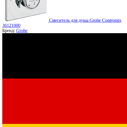
Смеситель для душа Grohe Contromix
36121000
Бренд:
Grohe