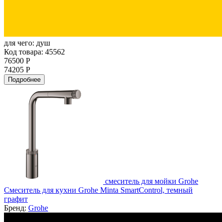
для чего:
душ
Код товара: 45562
76500 Р
74205 Р
Подробнее
смеситель для мойки Grohe
Смеситель для кухни Grohe Minta SmartControl, темный
графит
Бренд:
Grohe