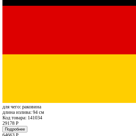
для чего:
раковина
длина излива:
94 см
Код товара: 141034
29178 Р
Подробнее
64663
Р