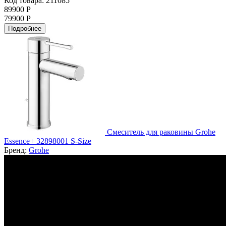
Код товара: 211085
89900 Р
79900 Р
Подробнее
Смеситель для раковины Grohe
Essence+ 32898001 S-Size
Бренд:
Grohe