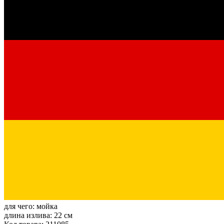
для чего:
мойка
длина излива:
22 см