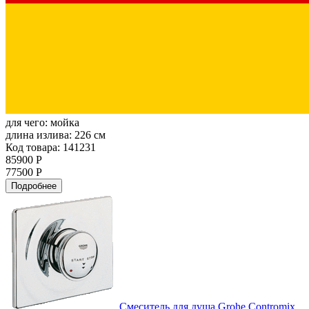
для чего:
мойка
длина излива:
226 см
Код товара: 141231
85900 Р
77500 Р
Подробнее
Смеситель для душа Grohe Contromix