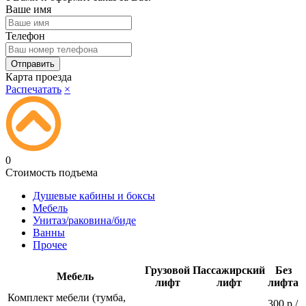
Ваше имя
Телефон
Карта проезда
Распечатать
×
0
Стоимость подъема
Душевые кабины и боксы
Мебель
Унитаз/раковина/биде
Ванны
Прочее
Грузовой
Пассажирский
Без
Мебель
лифт
лифт
лифта
Комплект мебели (тумба,
300 р./