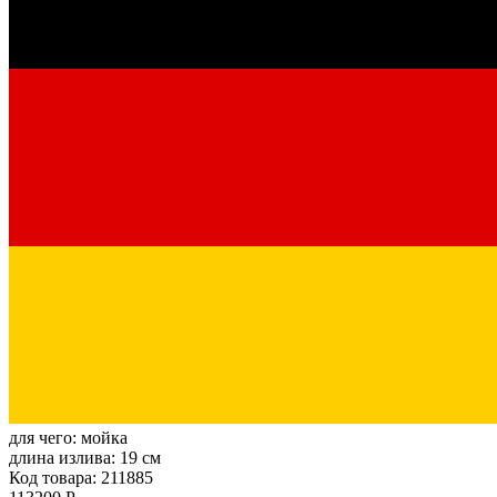
для чего:
мойка
длина излива:
19 см
Код товара: 211885