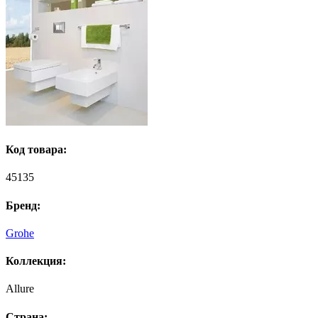
Код товара:
45135
Бренд:
Grohe
Коллекция:
Allure
Страна: