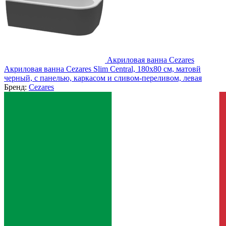
Акриловая ванна Cezares
Акриловая ванна Cezares Slim Central, 180x80 см, матовй
черный, с панелью, каркасом и сливом-переливом, левая
Бренд:
Cezares