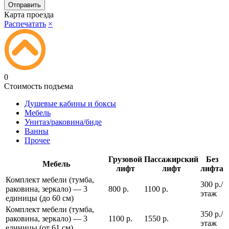
Карта проезда
Распечатать
×
0
Стоимость подъема
Душевые кабины и боксы
Мебель
Унитаз/раковина/биде
Ванны
Прочее
Грузовой
Пассажирский
Без
Мебель
лифт
лифт
лифта
Комплект мебели (тумба,
300 р./
раковина, зеркало) — 3
800 р.
1100 р.
этаж
единицы (до 60 см)
Комплект мебели (тумба,
350 р./
раковина, зеркало) — 3
1100 р.
1550 р.
этаж
единицы (от 61 см)