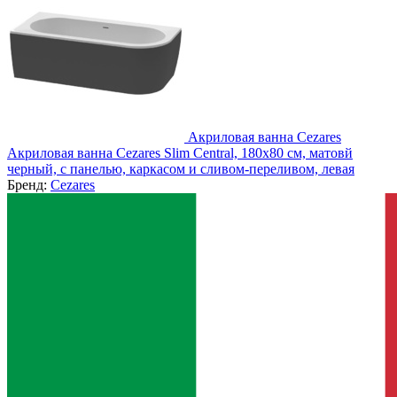
Акриловая ванна Cezares
Акриловая ванна Cezares Slim Central, 180x80 см, матовй
черный, с панелью, каркасом и сливом-переливом, левая
Бренд:
Cezares