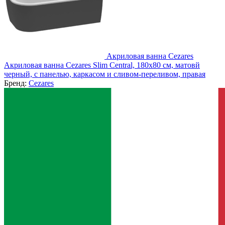
Акриловая ванна Cezares
Акриловая ванна Cezares Slim Central, 180x80 см, матовй
черный, с панелью, каркасом и сливом-переливом, правая
Бренд:
Cezares