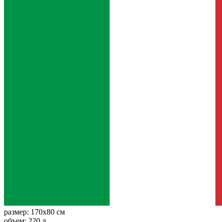
размер:
170x80 см
объем:
220 л