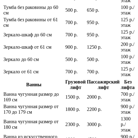
этаж
Тумба без раковины до 60
100 р./
500 р.
650 р.
см
этаж
Тумба без раковины от 61
125 р./
700 р.
950 р.
см
этаж
125 р./
Зеркало-шкаф до 60 см
700 р.
950 р.
этаж
200 р./
Зеркало-шкаф от 61 см
900 р.
1250 р.
этаж
100 р./
Зеркало до 60 см
500 р.
500 р.
этаж
125 р./
Зеркало от 61 см
700 р.
700 р.
этаж
Грузовой
Пассажирский
Без
Ванны
лифт
лифт
лифта
Ванна чугунная размер до
700 р./
1500 р.
2000 р.
169 см
этаж
Ванна чугунная размер от
900 р./
1800 р.
2200 р.
170 до 179 см
этаж
1300
Ванна чугунная размер от
2300 р.
3000 р.
р./
180 см
этаж
Ванна из искусственного
900 р./