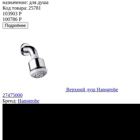
назначение:
для душа
Код товара: 25781
103903 Р
100786 Р
Подробнее
Верхний душ Hansgrohe
27475000
Бренд:
Hansgrohe