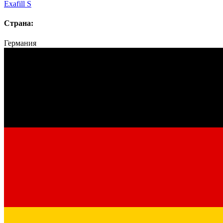
Exafill S
Страна:
Германия