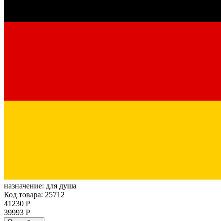
назначение:
для душа
Код товара: 25712
41230 Р
39993 Р