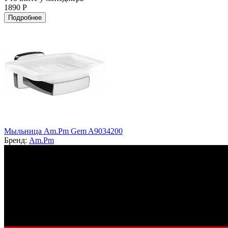
1890 Р
Подробнее
Мыльница Am.Pm Gem A9034200
Бренд:
Am.Pm