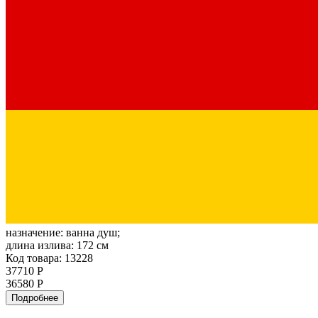
назначение:
ванна душ;
длина излива:
172 см
Код товара: 13228
37710 Р
36580 Р
Подробнее