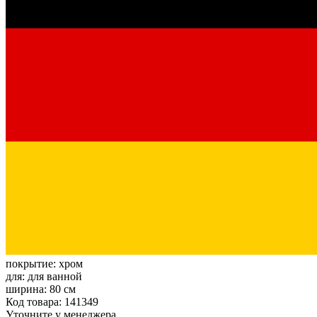
покрытие:
хром
для:
для ванной
ширина:
80 см
Код товара: 141349
Уточните у менеджера