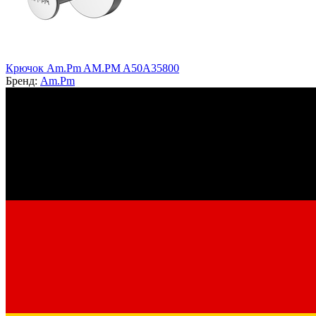
Крючок Am.Pm AM.PM A50A35800
Бренд:
Am.Pm