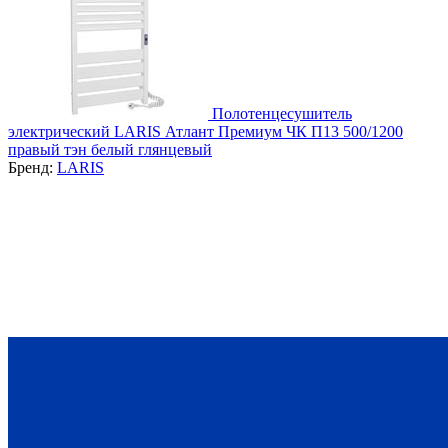
Полотенцесушитель
электрический LARIS Атлант Премиум ЧК П13 500/1200
правый тэн белый глянцевый
Бренд:
LARIS