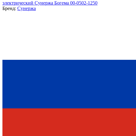
электрический Сунержа Богема 00-0502-1250
Бренд:
Сунержа