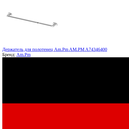
Держатель для полотенец Am.Pm AM.PM A74346400
Бренд:
Am.Pm