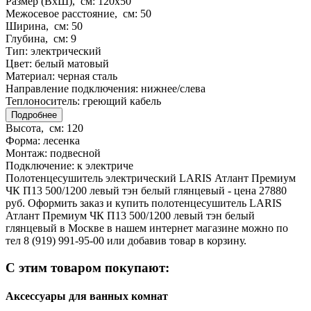
Размер (ВхШ), см:
120x50
Межосевое расстояние, см:
50
Ширина, см:
50
Глубина, см:
9
Тип:
электрический
Цвет:
белый матовый
Материал:
черная сталь
Направление подключения:
нижнее/слева
Теплоноситель:
греющий кабель
Подробнее
Высота, см:
120
Форма:
лесенка
Монтаж:
подвесной
Подключение:
к электриче
Полотенцесушитель электрический LARIS Атлант Премиум
ЧК П13 500/1200 левый тэн белый глянцевый - цена 27880
руб. Оформить заказ и купить полотенцесушитель LARIS
Атлант Премиум ЧК П13 500/1200 левый тэн белый
глянцевый в Москве в нашем интернет магазине можно по
тел 8 (919) 991-95-00 или добавив товар в корзину.
С этим товаром покупают:
Аксессуары для ванных комнат