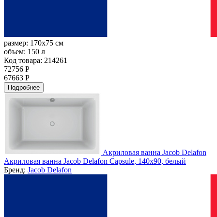
размер:
170x75 см
объем:
150 л
Код товара: 214261
72756 Р
67663 Р
Подробнее
Акриловая ванна Jacob Delafon
Акриловая ванна Jacob Delafon Capsule, 140x90, белый
Бренд:
Jacob Delafon