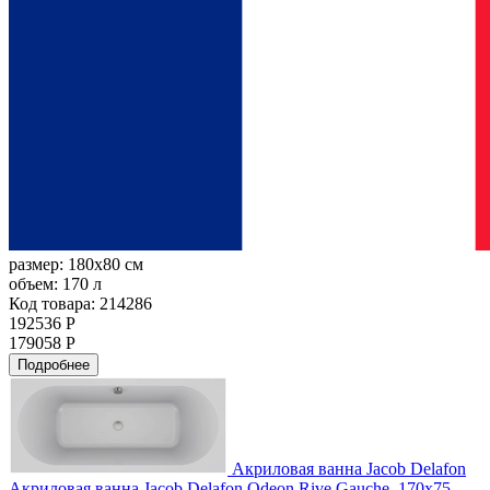
размер:
180x80 см
объем:
170 л
Код товара: 214286
192536 Р
179058 Р
Подробнее
Акриловая ванна Jacob Delafon
Акриловая ванна Jacob Delafon Odeon Rive Gauche, 170х75,