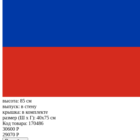
высота:
85 см
выпуск:
в стену
крышка:
в комплекте
размер (Ш х Г):
40x75 см
Код товара: 170486
30600 Р
29070 Р