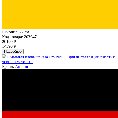
Ширина:
77 см
Код товара: 203947
20190 Р
14390 Р
Подробнее
Смывная клавиша Am.Pm ProC L для инсталляции пластик
черный матовый
Бренд:
Am.Pm