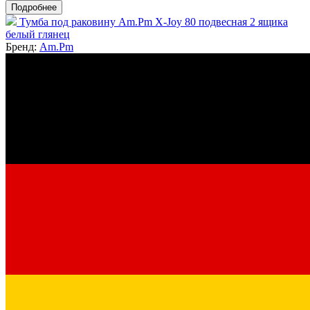
Подробнее
Тумба под раковину Am.Pm X-Joy 80 подвесная 2 ящика
белый глянец
Бренд:
Am.Pm