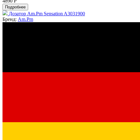
4890 Р
Подробнее
Дозатор Am.Pm Sensation A3031900
Бренд:
Am.Pm