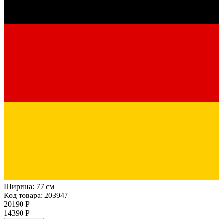
Ширина:
77 см
Код товара: 203947
20190 Р
14390 Р