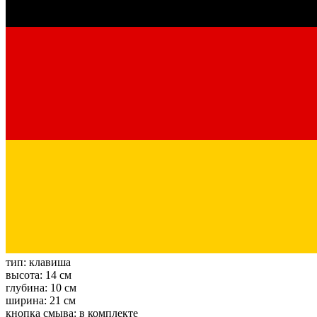
тип:
клавиша
высота:
14 см
глубина:
10 см
ширина:
21 см
кнопка смыва:
в комплекте