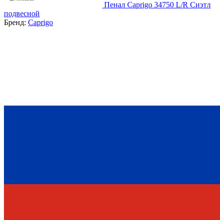
Пенал Caprigo 34750 L/R Сиэтл
подвесной
Бренд:
Caprigo