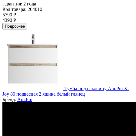
гарантия:
2 года
Код товара: 204010
5790 Р
4390 Р
Подробнее
Тумба под раковину Am.Pm X-
Joy 80 подвесная 2 ящика белый глянец
Бренд:
Am.Pm