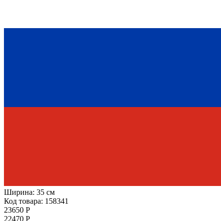
Ширина:
35 см
Код товара: 158341
23650 Р
22470 Р