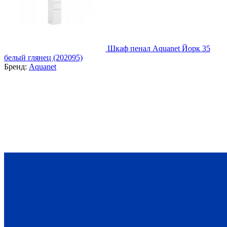
Шкаф пенал Aquanet Йорк 35
белый глянец (202095)
Бренд:
Aquanet