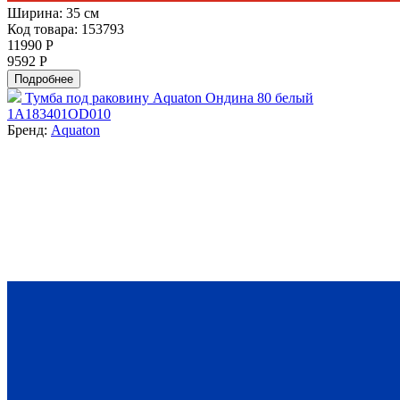
Ширина:
35 см
Код товара: 153793
11990 Р
9592 Р
Подробнее
Тумба под раковину Aquaton Ондина 80 белый
1A183401OD010
Бренд:
Aquaton