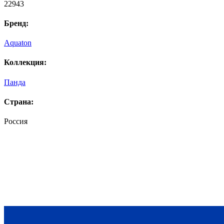
22943
Бренд:
Aquaton
Коллекция:
Панда
Страна:
Россия