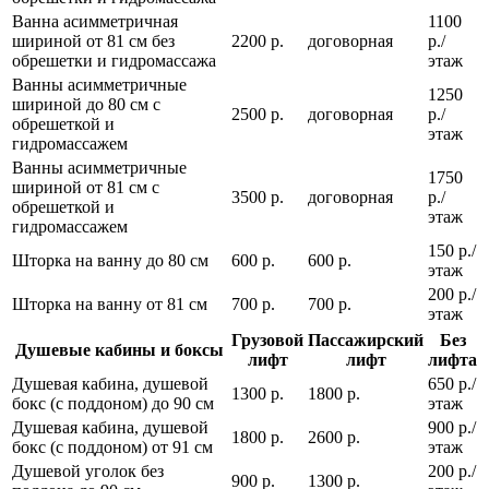
Ванна асимметричная
1100
шириной от 81 см без
2200 р.
договорная
р./
обрешетки и гидромассажа
этаж
Ванны асимметричные
1250
шириной до 80 см с
2500 р.
договорная
р./
обрешеткой и
этаж
гидромассажем
Ванны асимметричные
1750
шириной от 81 см с
3500 р.
договорная
р./
обрешеткой и
этаж
гидромассажем
150 р./
Шторка на ванну до 80 см
600 р.
600 р.
этаж
200 р./
Шторка на ванну от 81 см
700 р.
700 р.
этаж
Грузовой
Пассажирский
Без
Душевые кабины и боксы
лифт
лифт
лифта
Душевая кабина, душевой
650 р./
1300 р.
1800 р.
бокс (с поддоном) до 90 см
этаж
Душевая кабина, душевой
900 р./
1800 р.
2600 р.
бокс (с поддоном) от 91 см
этаж
Душевой уголок без
200 р./
900 р.
1300 р.