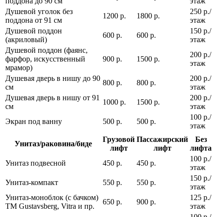
поддона до 90 см
этаж
Душевой уголок без
250 р./
1200 р.
1800 р.
поддона от 91 см
этаж
Душевой поддон
150 р./
600 р.
600 р.
(акриловый)
этаж
Душевой поддон (фаянс,
200 р./
фарфор, искусственный
900 р.
1500 р.
этаж
мрамор)
Душевая дверь в нишу до 90
200 р./
800 р.
800 р.
см
этаж
Душевая дверь в нишу от 91
200 р./
1000 р.
1500 р.
см
этаж
100 р./
Экран под ванну
500 р.
500 р.
этаж
Грузовой
Пассажирский
Без
Унитаз/раковина/биде
лифт
лифт
лифта
100 р./
Унитаз подвесной
450 р.
450 р.
этаж
150 р./
Унитаз-компакт
550 р.
550 р.
этаж
Унитаз-моноблок (с бачком)
125 р./
650 р.
900 р.
ТМ Gustavsberg, Vitra и пр.
этаж
100 р./