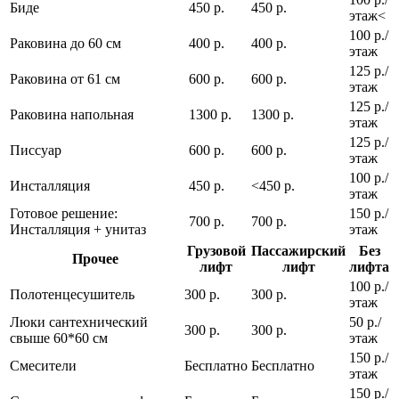
Биде
450 р.
450 р.
этаж<
100 р./
Раковина до 60 см
400 р.
400 р.
этаж
125 р./
Раковина от 61 см
600 р.
600 р.
этаж
125 р./
Раковина напольная
1300 р.
1300 р.
этаж
125 р./
Писсуар
600 р.
600 р.
этаж
100 р./
Инсталляция
450 р.
<450 р.
этаж
Готовое решение:
150 р./
700 р.
700 р.
Инсталляция + унитаз
этаж
Грузовой
Пассажирский
Без
Прочее
лифт
лифт
лифта
100 р./
Полотенцесушитель
300 р.
300 р.
этаж
Люки сантехнический
50 р./
300 р.
300 р.
свыше 60*60 см
этаж
150 р./
Смесители
Бесплатно
Бесплатно
этаж
150 р./