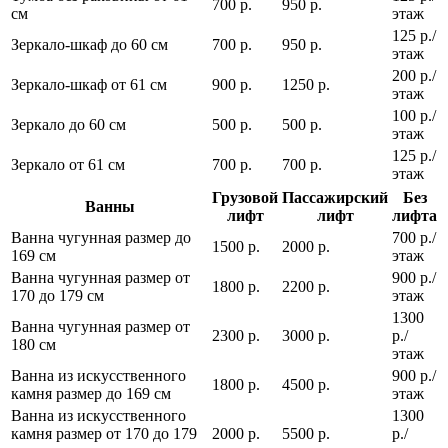
700 р.
950 р.
см
этаж
125 р./
Зеркало-шкаф до 60 см
700 р.
950 р.
этаж
200 р./
Зеркало-шкаф от 61 см
900 р.
1250 р.
этаж
100 р./
Зеркало до 60 см
500 р.
500 р.
этаж
125 р./
Зеркало от 61 см
700 р.
700 р.
этаж
Грузовой
Пассажирский
Без
Ванны
лифт
лифт
лифта
Ванна чугунная размер до
700 р./
1500 р.
2000 р.
169 см
этаж
Ванна чугунная размер от
900 р./
1800 р.
2200 р.
170 до 179 см
этаж
1300
Ванна чугунная размер от
2300 р.
3000 р.
р./
180 см
этаж
Ванна из искусственного
900 р./
1800 р.
4500 р.
камня размер до 169 см
этаж
Ванна из искусственного
1300
камня размер от 170 до 179
2000 р.
5500 р.
р./