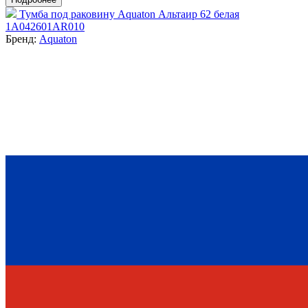
Тумба под раковину Aquaton Альтаир 62 белая
1A042601AR010
Бренд:
Aquaton