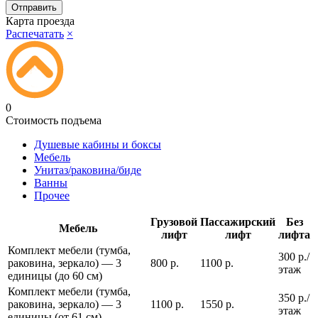
Карта проезда
Распечатать
×
0
Стоимость подъема
Душевые кабины и боксы
Мебель
Унитаз/раковина/биде
Ванны
Прочее
Грузовой
Пассажирский
Без
Мебель
лифт
лифт
лифта
Комплект мебели (тумба,
300 р./
раковина, зеркало) — 3
800 р.
1100 р.
этаж
единицы (до 60 см)
Комплект мебели (тумба,
350 р./
раковина, зеркало) — 3
1100 р.
1550 р.
этаж
единицы (от 61 см)