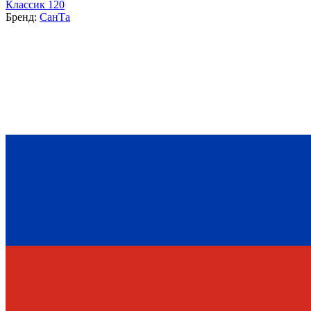
Классик 120
Бренд:
СанТа