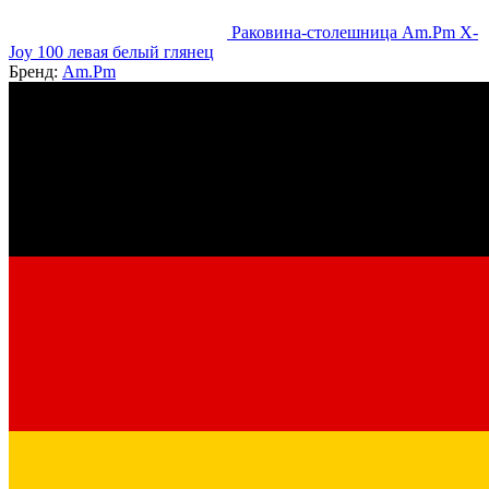
Раковина-столешница Am.Pm X-
Joy 100 левая белый глянец
Бренд:
Am.Pm