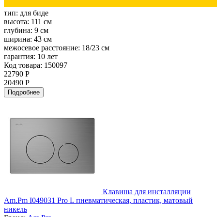
тип:
для биде
высота:
111 см
глубина:
9 см
ширина:
43 см
межосевое расстояние:
18/23 см
гарантия:
10 лет
Код товара: 150097
22790 Р
20490 Р
Подробнее
Клавиша для инсталляции
Am.Pm I049031 Pro L пневматическая, пластик, матовый
никель