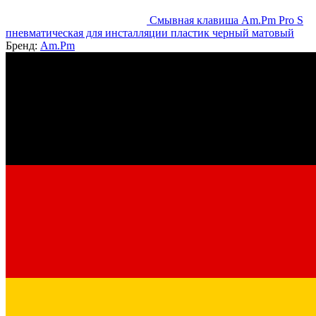
Смывная клавиша Am.Pm Pro S
пневматическая для инсталляции пластик черный матовый
Бренд:
Am.Pm