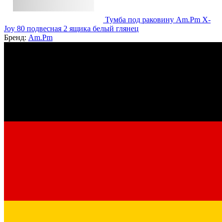
Тумба под раковину Am.Pm X-
Joy 80 подвесная 2 ящика белый глянец
Бренд:
Am.Pm