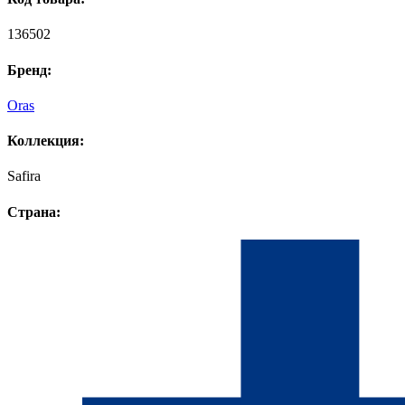
136502
Бренд:
Oras
Коллекция:
Safira
Страна: