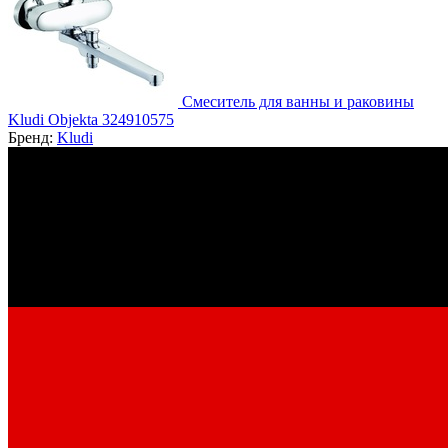
Смеситель для ванны и раковины
Kludi Objekta 324910575
Бренд:
Kludi