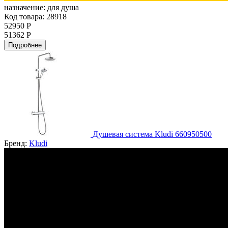
назначение:
для душа
Код товара: 28918
52950 Р
51362 Р
Подробнее
Душевая система Kludi 660950500
Бренд:
Kludi