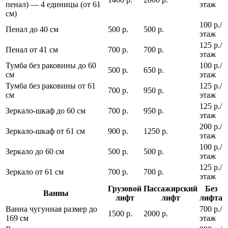
пенал) — 4 единицы (от 61
этаж
см)
100 р./
Пенал до 40 см
500 р.
500 р.
этаж
125 р./
Пенал от 41 см
700 р.
700 р.
этаж
Тумба без раковины до 60
100 р./
500 р.
650 р.
см
этаж
Тумба без раковины от 61
125 р./
700 р.
950 р.
см
этаж
125 р./
Зеркало-шкаф до 60 см
700 р.
950 р.
этаж
200 р./
Зеркало-шкаф от 61 см
900 р.
1250 р.
этаж
100 р./
Зеркало до 60 см
500 р.
500 р.
этаж
125 р./
Зеркало от 61 см
700 р.
700 р.
этаж
Грузовой
Пассажирский
Без
Ванны
лифт
лифт
лифта
Ванна чугунная размер до
700 р./
1500 р.
2000 р.
169 см
этаж