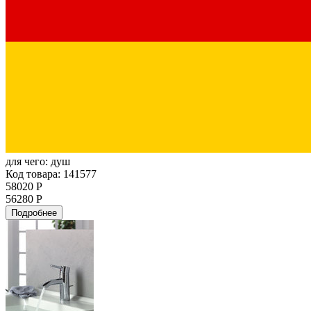
для чего:
душ
Код товара: 141577
58020 Р
56280 Р
Подробнее