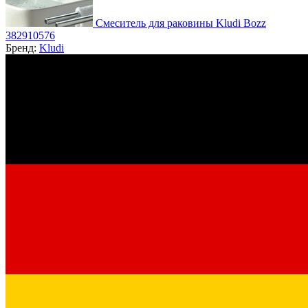
Смеситель для раковины Kludi Bozz
382910576
Бренд:
Kludi