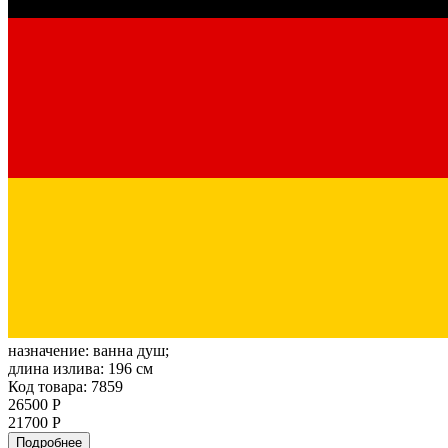
назначение:
ванна душ;
длина излива:
196 см
Код товара: 7859
26500 Р
21700 Р
Подробнее