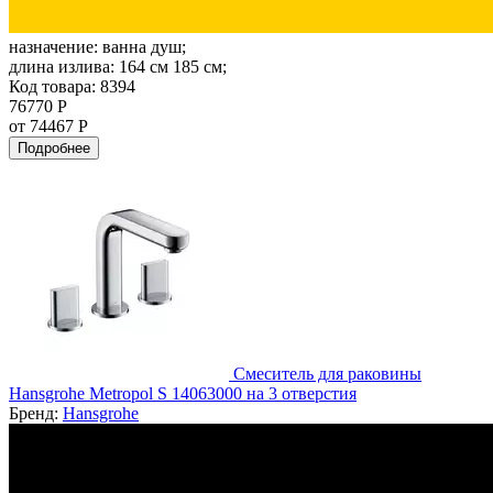
назначение:
ванна душ;
длина излива:
164 см 185 см;
Код товара: 8394
76770 Р
от 74467 Р
Подробнее
Смеситель для раковины
Hansgrohe Metropol S 14063000 на 3 отверстия
Бренд:
Hansgrohe