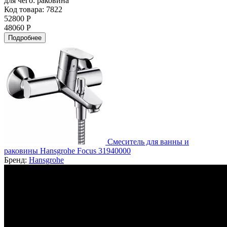
для чего:
раковина
Код товара: 7822
52800 Р
48060 Р
Подробнее
Смеситель для ванны и
раковины Hansgrohe Focus 31940000
Бренд:
Hansgrohe