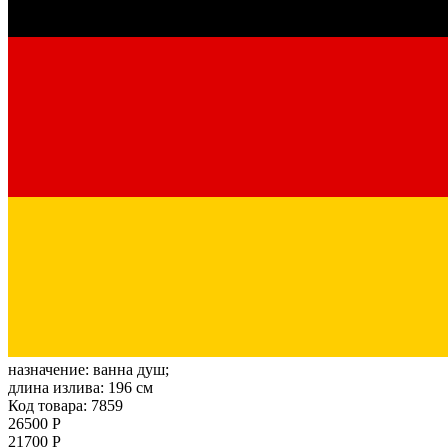
назначение:
ванна душ;
длина излива:
196 см
Код товара: 7859
26500 Р
21700 Р