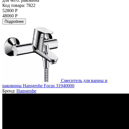
для чего:
раковина
Код товара: 7822
52800 Р
48060 Р
Подробнее
Смеситель для ванны и
раковины Hansgrohe Focus 31940000
Бренд:
Hansgrohe