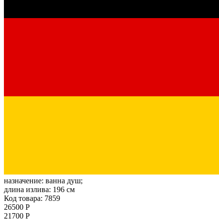
назначение:
ванна душ;
длина излива:
196 см
Код товара: 7859
26500 Р
21700 Р