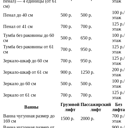
пенал) — 4 единицы (от 61
этаж
см)
100 р./
Пенал до 40 см
500 р.
500 р.
этаж
125 р./
Пенал от 41 см
700 р.
700 р.
этаж
Тумба без раковины до 60
100 р./
500 р.
650 р.
см
этаж
Тумба без раковины от 61
125 р./
700 р.
950 р.
см
этаж
125 р./
Зеркало-шкаф до 60 см
700 р.
950 р.
этаж
200 р./
Зеркало-шкаф от 61 см
900 р.
1250 р.
этаж
100 р./
Зеркало до 60 см
500 р.
500 р.
этаж
125 р./
Зеркало от 61 см
700 р.
700 р.
этаж
Грузовой
Пассажирский
Без
Ванны
лифт
лифт
лифта
Ванна чугунная размер до
700 р./
1500 р.
2000 р.
169 см
этаж
Ванна чугунная размер от
900 р./