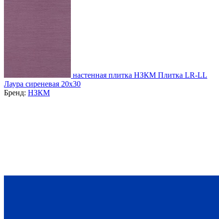
настенная плитка НЗКМ Плитка LR-LL
Лаура сиреневая 20x30
Бренд:
НЗКМ