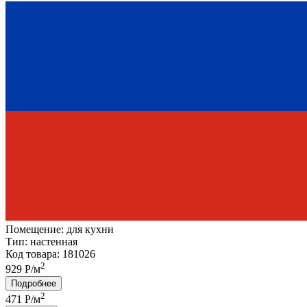
Помещение:
для кухни
Тип:
настенная
Код товара: 181026
2
929 Р/м
Подробнее
2
471
Р/м