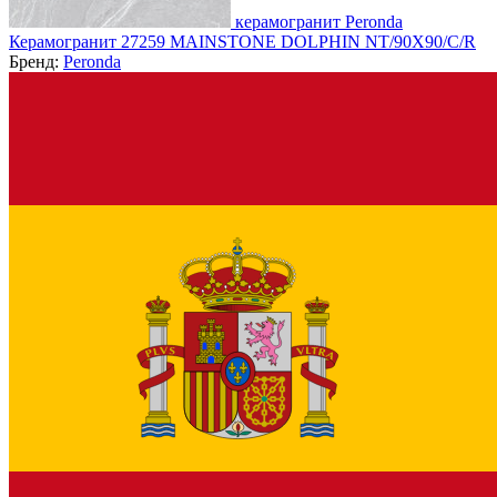
керамогранит Peronda
Керамогранит 27259 MAINSTONE DOLPHIN NT/90X90/C/R
Бренд:
Peronda