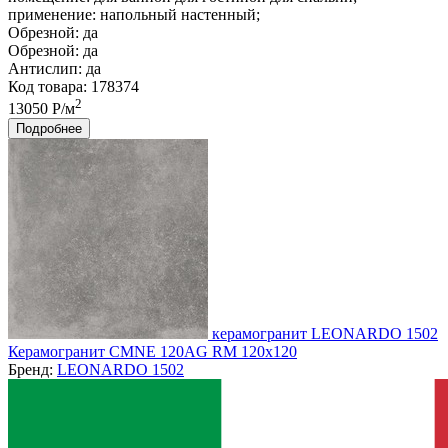
применение:
напольный настенный;
Обрезной:
да
Обрезной:
да
Антислип:
да
Код товара: 178374
2
13050 Р/м
Подробнее
керамогранит LEONARDO 1502
Керамогранит CMNE 120AG RM 120x120
Бренд:
LEONARDO 1502