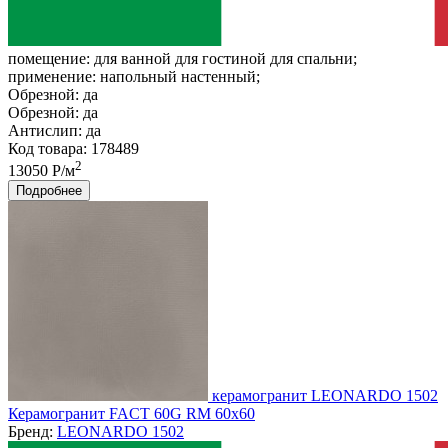
помещение:
для ванной для гостиной для спальни;
применение:
напольный настенный;
Обрезной:
да
Обрезной:
да
Антислип:
да
Код товара: 178489
2
13050 Р/м
Подробнее
керамогранит LEONARDO 1502
Керамогранит FACT 60G RM 60x60
Бренд:
LEONARDO 1502