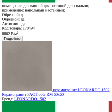
помещение:
для ванной для гостиной для спальни;
применение:
напольный настенный;
Обрезной:
да
Обрезной:
да
Антислип:
да
Код товара: 178494
2
8802 Р/м
Подробнее
керамогранит LEONARDO 1502
Керамогранит FACT 60G RM 60x60
Бренд:
LEONARDO 1502