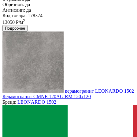
Обрезной:
да
Антислип:
да
Код товара: 178374
2
13050 Р/м
Подробнее
керамогранит LEONARDO 1502
Керамогранит CMNE 120AG RM 120x120
Бренд:
LEONARDO 1502