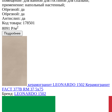
помещение:
для ванной для гостиной для спальни;
применение:
напольный настенный;
Обрезной:
да
Обрезной:
да
Антислип:
да
Код товара: 178501
2
8091 Р/м
Подробнее
керамогранит LEONARDO 1502 Керамогранит
FACT 377B RM 37,5x75
Бренд:
LEONARDO 1502