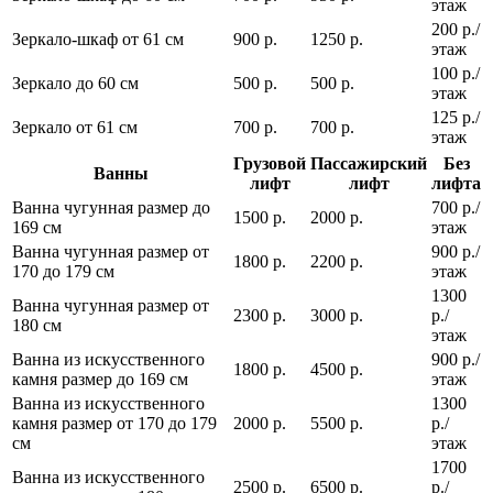
этаж
200 р./
Зеркало-шкаф от 61 см
900 р.
1250 р.
этаж
100 р./
Зеркало до 60 см
500 р.
500 р.
этаж
125 р./
Зеркало от 61 см
700 р.
700 р.
этаж
Грузовой
Пассажирский
Без
Ванны
лифт
лифт
лифта
Ванна чугунная размер до
700 р./
1500 р.
2000 р.
169 см
этаж
Ванна чугунная размер от
900 р./
1800 р.
2200 р.
170 до 179 см
этаж
1300
Ванна чугунная размер от
2300 р.
3000 р.
р./
180 см
этаж
Ванна из искусственного
900 р./
1800 р.
4500 р.
камня размер до 169 см
этаж
Ванна из искусственного
1300
камня размер от 170 до 179
2000 р.
5500 р.
р./
см
этаж
1700
Ванна из искусственного
2500 р.
6500 р.
р./