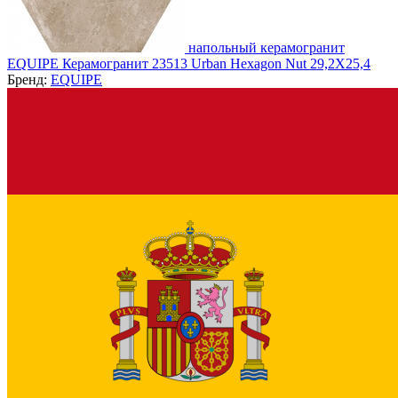
напольный керамогранит
EQUIPE Керамогранит 23513 Urban Hexagon Nut 29,2X25,4
Бренд:
EQUIPE