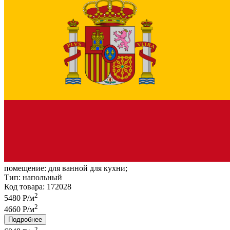
помещение:
для ванной для кухни;
Тип:
напольный
Код товара: 172028
2
5480 Р/м
2
4660 Р/м
Подробнее
2