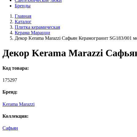
Сантехнические люки
Бренды
Главная
Каталог
Плитка керамическая
Керама Марацци
Декор Kerama Marazzi Сафьян Керамогранит SG183/001 м
Декор Kerama Marazzi Сафьян
Код товара:
175297
Бренд:
Kerama Marazzi
Коллекция:
Сафьян