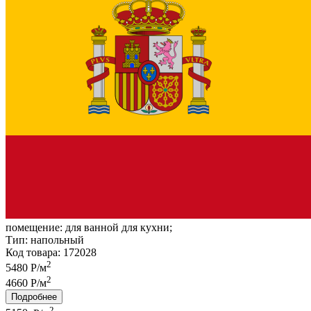
помещение:
для ванной для кухни;
Тип:
напольный
Код товара: 172028
2
5480 Р/м
2
4660 Р/м
Подробнее
2