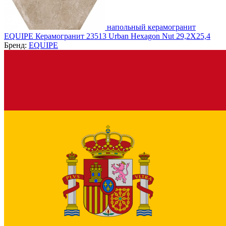
напольный керамогранит
EQUIPE Керамогранит 23513 Urban Hexagon Nut 29,2X25,4
Бренд:
EQUIPE