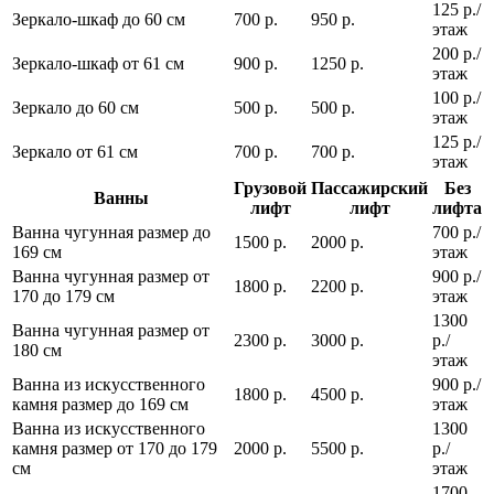
125 р./
Зеркало-шкаф до 60 см
700 р.
950 р.
этаж
200 р./
Зеркало-шкаф от 61 см
900 р.
1250 р.
этаж
100 р./
Зеркало до 60 см
500 р.
500 р.
этаж
125 р./
Зеркало от 61 см
700 р.
700 р.
этаж
Грузовой
Пассажирский
Без
Ванны
лифт
лифт
лифта
Ванна чугунная размер до
700 р./
1500 р.
2000 р.
169 см
этаж
Ванна чугунная размер от
900 р./
1800 р.
2200 р.
170 до 179 см
этаж
1300
Ванна чугунная размер от
2300 р.
3000 р.
р./
180 см
этаж
Ванна из искусственного
900 р./
1800 р.
4500 р.
камня размер до 169 см
этаж
Ванна из искусственного
1300
камня размер от 170 до 179
2000 р.
5500 р.
р./
см
этаж
1700